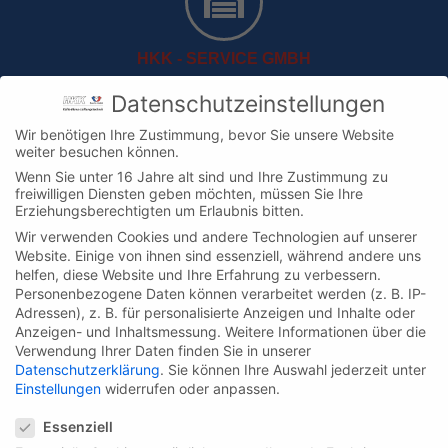
HKK - SERVICE GMBH
Hans-Böckler-Straße 10 D-47877 Willich
Datenschutzeinstellungen
Wir benötigen Ihre Zustimmung, bevor Sie unsere Website
weiter besuchen können.
Wenn Sie unter 16 Jahre alt sind und Ihre Zustimmung zu
freiwilligen Diensten geben möchten, müssen Sie Ihre
Erziehungsberechtigten um Erlaubnis bitten.
Wir verwenden Cookies und andere Technologien auf unserer
+49 (0) 2154 / 9217-30
Website. Einige von ihnen sind essenziell, während andere uns
helfen, diese Website und Ihre Erfahrung zu verbessern.
Personenbezogene Daten können verarbeitet werden (z. B. IP-
Adressen), z. B. für personalisierte Anzeigen und Inhalte oder
Anzeigen- und Inhaltsmessung.
Weitere Informationen über die
Verwendung Ihrer Daten finden Sie in unserer
Datenschutzerklärung
.
Sie können Ihre Auswahl jederzeit unter
Einstellungen
widerrufen oder anpassen.
INFO@HKK-SERVICE.DE
Datenschutzeinstellungen
Essenziell