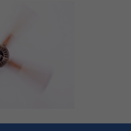
rer
g zu ganzen Kategorien
wählen.
Zurück
ebsite erforderlich.
Externe Medien
ookies von externen
schutzerklärung
Impressum