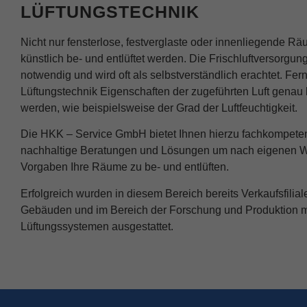
LÜFTUNGSTECHNIK
Inhaltsmessung.
Weite
Datenschutzerklärung
Hier finden Sie eine 
Nicht nur fensterlose, festverglaste oder innenliegende 
geben oder sich weite
künstlich be- und entlüftet werden. Die Frischluftversorgung
notwendig und wird oft als selbstverständlich erachtet. Fe
Alle akzeptieren
Lüftungstechnik Eigenschaften der zugeführten Luft genau k
Datenschutzeinstellu
werden, wie beispielsweise der Grad der Luftfeuchtigkeit.
Essenziell (1)
Die HKK – Service GmbH bietet Ihnen hierzu fachkompete
Essenzielle Cookies erm
nachhaltige Beratungen und Lösungen um nach eigenen 
Vorgaben Ihre Räume zu be- und entlüften.
Externe Medien (
Erfolgreich wurden in diesem Bereich bereits Verkaufsfiliale
Inhalte von Videoplatt
Gebäuden und im Bereich der Forschung und Produktion m
Medien akzeptiert werden
Lüftungssystemen ausgestattet.
powered by Borlabs Cook