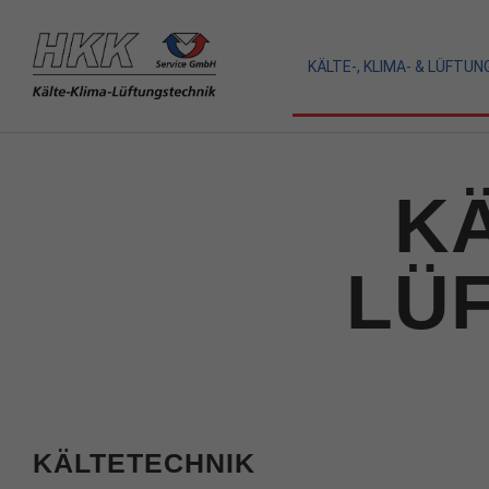
KÄLTE-, KLIMA- & LÜFTU
KÄ
LÜ
KÄLTETECHNIK