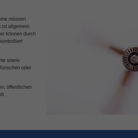
re Informationen über die Verwendung Ihrer Daten finden Sie in unse
.
Übersicht über alle verwendeten Cookies. Sie können Ihre Einwilligun
Räume müssen
re Informationen anzeigen lassen und so nur bestimmte Cookies aus
 ist allgemein
rner können durch
Speichern
Nur essenzielle Cookies akzeptieren
ontrolliert
ngen
nte sowie
öglichen grundlegende Funktionen und sind für die einwandfreie Funktion der W
Wünschen oder
Cookie-Informationen anzeigen
1)
n, öffentlichen
formen und Social-Media-Plattformen werden standardmäßig blockiert. Wenn C
it
, bedarf der Zugriff auf diese Inhalte keiner manuellen Einwilligung mehr.
Cookie-Informationen anzeigen
ie
Daten